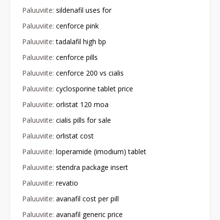
Paluuviite:
sildenafil uses for
Paluuviite:
cenforce pink
Paluuviite:
tadalafil high bp
Paluuviite:
cenforce pills
Paluuviite:
cenforce 200 vs cialis
Paluuviite:
cyclosporine tablet price
Paluuviite:
orlistat 120 moa
Paluuviite:
cialis pills for sale
Paluuviite:
orlistat cost
Paluuviite:
loperamide (imodium) tablet
Paluuviite:
stendra package insert
Paluuviite:
revatio
Paluuviite:
avanafil cost per pill
Paluuviite:
avanafil generic price