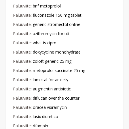
Paluuviite:
bnf metoprolol
Paluuviite:
fluconazole 150 mg tablet
Paluuviite:
generic stromectol online
Paluuviite:
azithromycin for uti
Paluuviite:
what is cipro
Paluuviite:
doxycycline monohydrate
Paluuviite:
zoloft generic 25 mg
Paluuviite:
metoprolol succinate 25 mg
Paluuviite:
lamictal for anxiety
Paluuviite:
augmentin antibiotic
Paluuviite:
diflucan over the counter
Paluuviite:
oracea vibramycin
Paluuviite:
lasix diuretico
Paluuviite:
rifampin