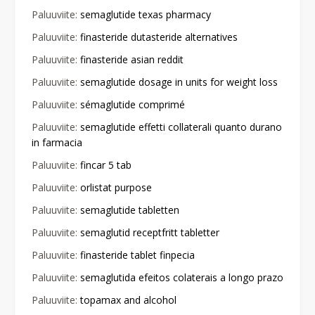
Paluuviite:
semaglutide texas pharmacy
Paluuviite:
finasteride dutasteride alternatives
Paluuviite:
finasteride asian reddit
Paluuviite:
semaglutide dosage in units for weight loss
Paluuviite:
sémaglutide comprimé
Paluuviite:
semaglutide effetti collaterali quanto durano
in farmacia
Paluuviite:
fincar 5 tab
Paluuviite:
orlistat purpose
Paluuviite:
semaglutide tabletten
Paluuviite:
semaglutid receptfritt tabletter
Paluuviite:
finasteride tablet finpecia
Paluuviite:
semaglutida efeitos colaterais a longo prazo
Paluuviite:
topamax and alcohol