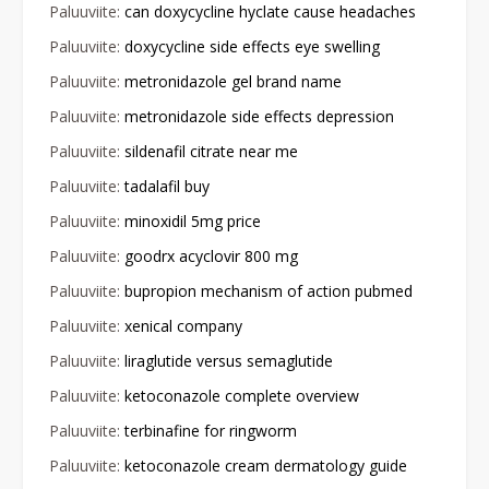
Paluuviite:
can doxycycline hyclate cause headaches
Paluuviite:
doxycycline side effects eye swelling
Paluuviite:
metronidazole gel brand name
Paluuviite:
metronidazole side effects depression
Paluuviite:
sildenafil citrate near me
Paluuviite:
tadalafil buy
Paluuviite:
minoxidil 5mg price
Paluuviite:
goodrx acyclovir 800 mg
Paluuviite:
bupropion mechanism of action pubmed
Paluuviite:
xenical company
Paluuviite:
liraglutide versus semaglutide
Paluuviite:
ketoconazole complete overview
Paluuviite:
terbinafine for ringworm
Paluuviite:
ketoconazole cream dermatology guide