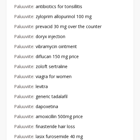
Paluuviite:
antibiotics for tonsillitis
Paluuviite:
zyloprim allopurinol 100 mg
Paluuviite:
prevacid 30 mg over the counter
Paluuviite:
doryx injection
Paluuviite:
vibramycin ointment
Paluuviite:
diflucan 150 mg price
Paluuviite:
zoloft sertraline
Paluuviite:
viagra for women
Paluuviite:
levitra
Paluuviite:
generic tadalafil
Paluuviite:
dapoxetina
Paluuviite:
amoxicillin 500mg price
Paluuviite:
finasteride hair loss
Paluuviite:
lasix furosemide 40 mg