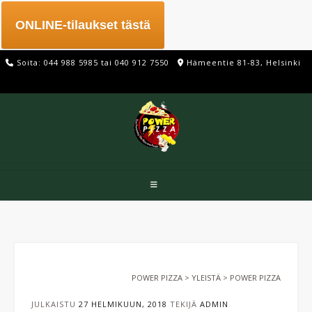
Skip
to
ONLINE-tilaukset tästä
content
Soita: 044 988 5985 tai 040 912 7550
Hämeentie 81-83, Helsinki
POWER PIZZA
>
YLEISTÄ
>
POWER PIZZA
JULKAISTU
27 HELMIKUUN, 2018
TEKIJÄ
ADMIN