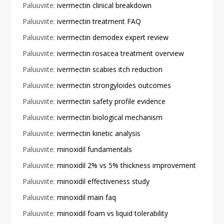
Paluuviite:
ivermectin clinical breakdown
Paluuviite:
ivermectin treatment FAQ
Paluuviite:
ivermectin demodex expert review
Paluuviite:
ivermectin rosacea treatment overview
Paluuviite:
ivermectin scabies itch reduction
Paluuviite:
ivermectin strongyloides outcomes
Paluuviite:
ivermectin safety profile evidence
Paluuviite:
ivermectin biological mechanism
Paluuviite:
ivermectin kinetic analysis
Paluuviite:
minoxidil fundamentals
Paluuviite:
minoxidil 2% vs 5% thickness improvement
Paluuviite:
minoxidil effectiveness study
Paluuviite:
minoxidil main faq
Paluuviite:
minoxidil foam vs liquid tolerability