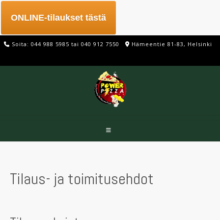
Skip
to
ONLINE-tilaukset tästä
content
Soita: 044 988 5985 tai 040 912 7550
Hämeentie 81-83, Helsinki
Tilaus- ja toimitusehdot