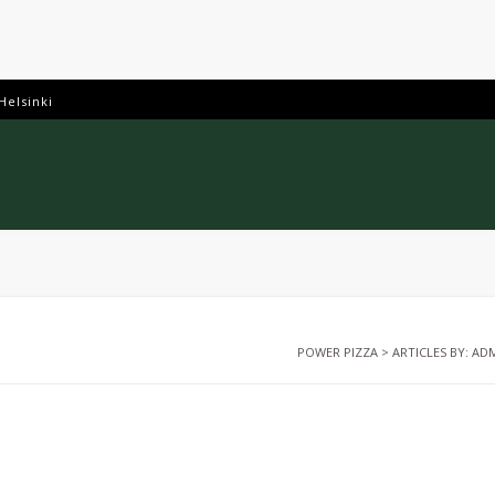
Helsinki
POWER PIZZA
>
ARTICLES BY: AD