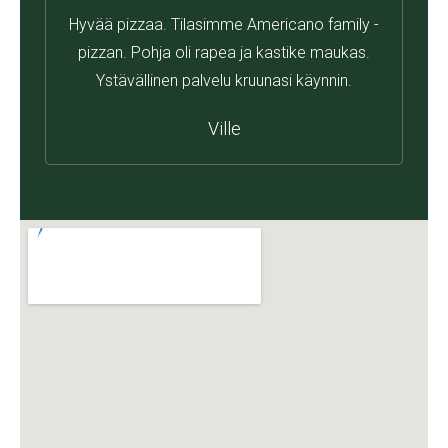
Hyvää pizzaa. Tilasimme Americano family -
pizzan. Pohja oli rapea ja kastike maukas.
Ystävällinen palvelu kruunasi käynnin.
Ville