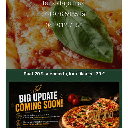
Tai soita ja tilaa
044 988 5985 tai
040 912 7550
Saat
20 % alennusta
, kun tilaat yli
20 €