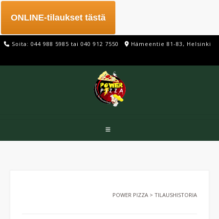
Skip
to
ONLINE-tilaukset tästä
content
Soita: 044 988 5985 tai 040 912 7550
Hämeentie 81-83, Helsinki
POWER PIZZA
>
TILAUSHISTORIA