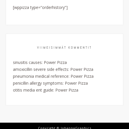
[wppizza type=”orderhistory”]
VIIMEISIMMÄT KOMMENTIT
sinusitis causes
:
Power Pizza
amoxicillin severe side effects
:
Power Pizza
pneumonia medical reference
:
Power Pizza
penicillin allergy symptoms
:
Power Pizza
otitis media ent guide
:
Power Pizza
Copyright © JohannaGraphics