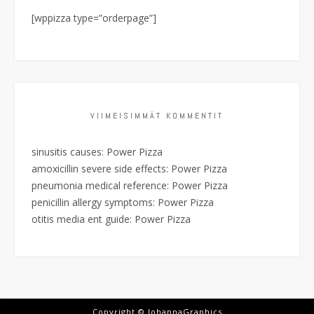
[wppizza type=”orderpage”]
VIIMEISIMMÄT KOMMENTIT
sinusitis causes
:
Power Pizza
amoxicillin severe side effects
:
Power Pizza
pneumonia medical reference
:
Power Pizza
penicillin allergy symptoms
:
Power Pizza
otitis media ent guide
:
Power Pizza
Copyright © JohannaGraphics