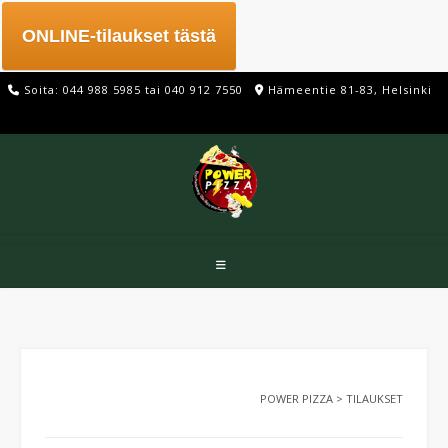
Skip
to
ONLINE-tilaukset tästä
content
Soita: 044 988 5985 tai 040 912 7550
Hämeentie 81-83, Helsinki
POWER PIZZA
>
TILAUKSET