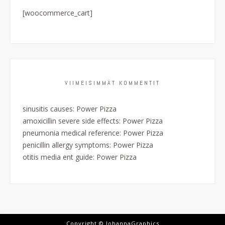
[woocommerce_cart]
VIIMEISIMMÄT KOMMENTIT
sinusitis causes
:
Power Pizza
amoxicillin severe side effects
:
Power Pizza
pneumonia medical reference
:
Power Pizza
penicillin allergy symptoms
:
Power Pizza
otitis media ent guide
:
Power Pizza
Copyright © JohannaGraphics