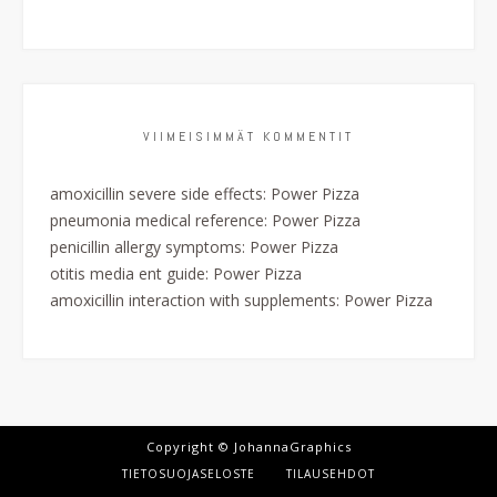
VIIMEISIMMÄT KOMMENTIT
amoxicillin severe side effects
:
Power Pizza
pneumonia medical reference
:
Power Pizza
penicillin allergy symptoms
:
Power Pizza
otitis media ent guide
:
Power Pizza
amoxicillin interaction with supplements
:
Power Pizza
Copyright © JohannaGraphics
TIETOSUOJASELOSTE
TILAUSEHDOT