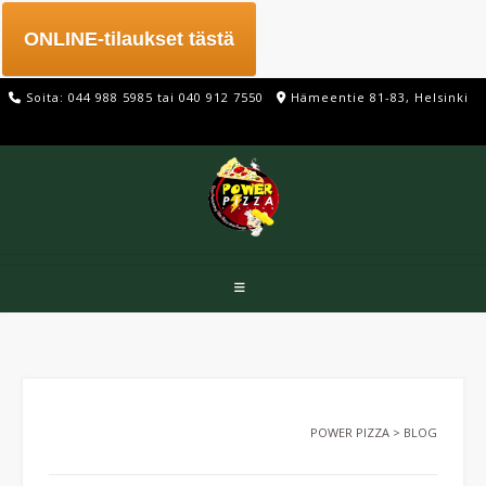
Skip
to
ONLINE-tilaukset tästä
content
Soita: 044 988 5985 tai 040 912 7550
Hämeentie 81-83, Helsinki
POWER PIZZA
>
BLOG